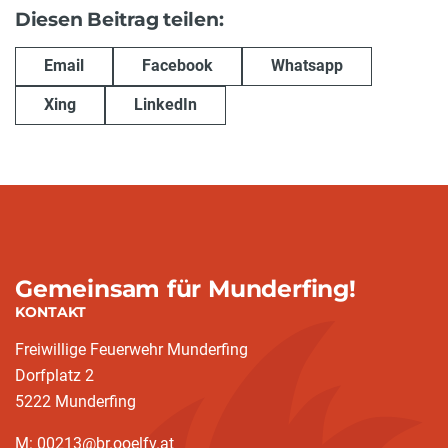
Diesen Beitrag teilen:
Email
Facebook
Whatsapp
Xing
LinkedIn
Gemeinsam für Munderfing!
KONTAKT
Freiwillige Feuerwehr Munderfing
Dorfplatz 2
5222 Munderfing
M: 00213@br.ooelfv.at