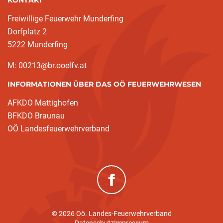
KONTAKT
Freiwillige Feuerwehr Munderfing
Dorfplatz 2
5222 Munderfing
M: 00213@br.ooelfv.at
INFORMATIONEN ÜBER DAS OÖ FEUERWEHRWESEN
AFKDO Mattighofen
BFKDO Braunau
OÖ Landesfeuerwehrverband
(neues Fenster)
© 2026 Oö. Landes-Feuerwehrverband
(current)