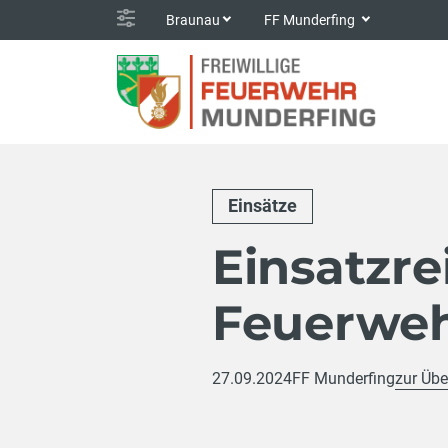
Braunau
FF Munderfing
Einsätze
Einsatzre
Feuerweh
27.09.2024
FF Munderfing
zur Übe