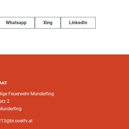
Whatsapp
Xing
LinkedIn
AKT
llige Feuerwehr Munderfing
atz 2
Munderfing
13@br.ooelfv.at