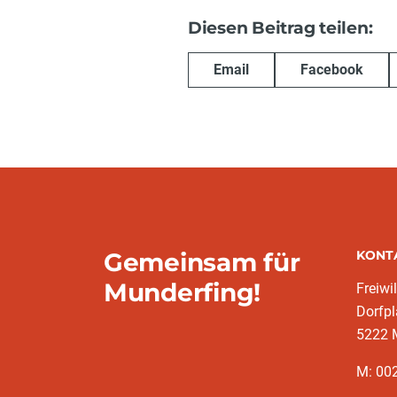
Diesen Beitrag teilen:
Email
Facebook
Gemeinsam für
KONT
Munderfing!
Freiwi
Dorfpl
5222 
M: 002