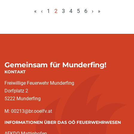
«
‹
1
2
3
4
5
6
›
»
(aktuell)
Gemeinsam für Munderfing!
KONTAKT
Freiwillige Feuerwehr Munderfing
Dorfplatz 2
5222 Munderfing
M: 00213@br.ooelfv.at
INFORMATIONEN ÜBER DAS OÖ FEUERWEHRWESEN
AFKDO Mattighofen